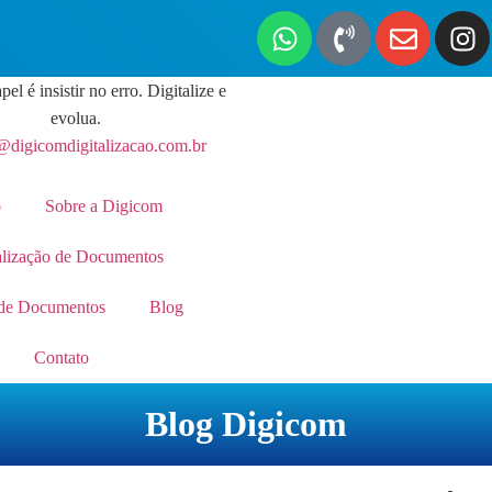
pel é insistir no erro. Digitalize e
evolua.
@digicomdigitalizacao.com.br
o
Sobre a Digicom
alização de Documentos
de Documentos
Blog
Contato
Blog Digicom