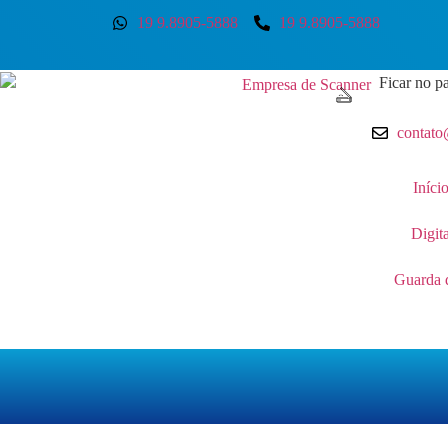
19 9.8905-5888
19 9.8905-5888
Ficar no pa
contato
Iníci
Digit
Guarda 