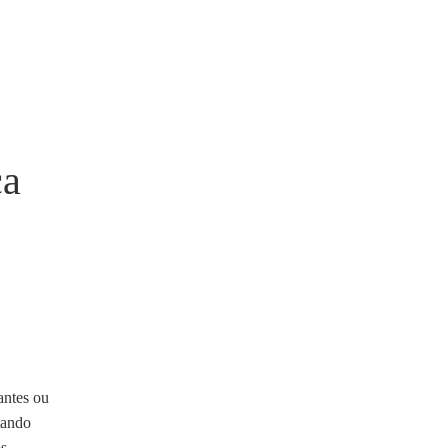
ça
antes ou
tando
s.