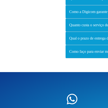
Como a Digicom garante 
Quanto custa o serviço de
Qual o prazo de entrega 
Como faço para enviar 