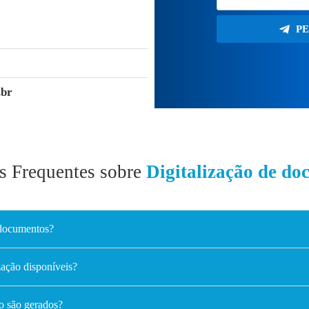
P
.br
s Frequentes sobre
Digitalização de do
 documentos?
ização disponíveis?
o são gerados?