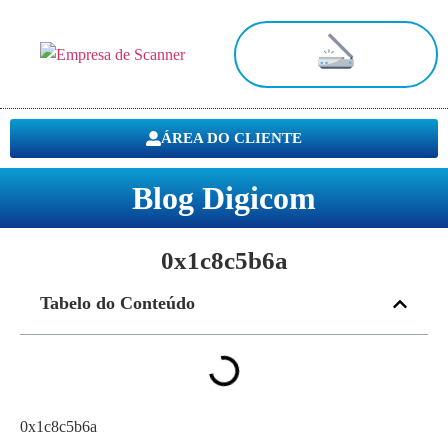
Digitalização de Documentos
ÁREA DO CLIENTE
Blog Digicom
0x1c8c5b6a
Tabelo do Conteúdo
0x1c8c5b6a