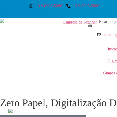
19 9.8905-5888
19 9.8905-5888
Ficar no pa
contato
Iníci
Digit
Guarda 
Zero Papel, Digitalização