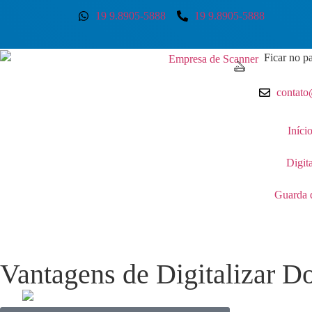
19 9.8905-5888
19 9.8905-5888
Ficar no pa
contato
Iníci
Digit
Guarda 
Vantagens de Digitalizar 