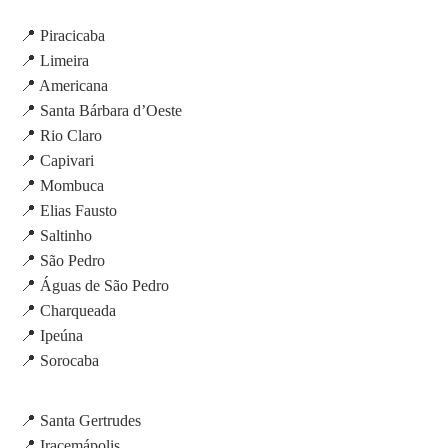
📍 Piracicaba
📍 Limeira
📍 Americana
📍 Santa Bárbara d’Oeste
📍 Rio Claro
📍 Capivari
📍 Mombuca
📍 Elias Fausto
📍 Saltinho
📍 São Pedro
📍 Águas de São Pedro
📍 Charqueada
📍 Ipeúna
📍 Sorocaba
📍 Santa Gertrudes
📍 Iracemápolis