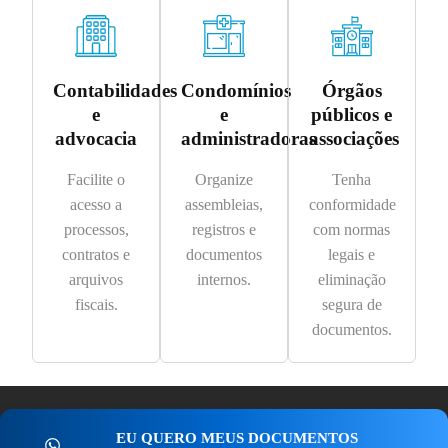
Contabilidades
Condomínios
Órgãos
e
e
públicos e
advocacia
administradoras
associações
Facilite o
Organize
Tenha
acesso a
assembleias,
conformidade
processos,
registros e
com normas
contratos e
documentos
legais e
arquivos
internos.
eliminação
fiscais.
segura de
documentos.
EU QUERO MEUS DOCUMENTOS