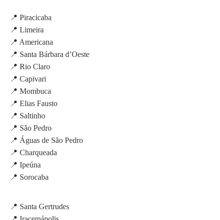
📍 Piracicaba
📍 Limeira
📍 Americana
📍 Santa Bárbara d’Oeste
📍 Rio Claro
📍 Capivari
📍 Mombuca
📍 Elias Fausto
📍 Saltinho
📍 São Pedro
📍 Águas de São Pedro
📍 Charqueada
📍 Ipeúna
📍 Sorocaba
📍 Santa Gertrudes
📍 Iracemápolis