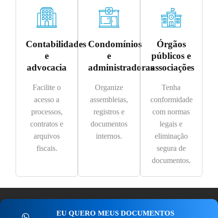
Contabilidades
Condomínios
Órgãos
e
e
públicos e
advocacia
administradoras
associações
Facilite o
Organize
Tenha
acesso a
assembleias,
conformidade
processos,
registros e
com normas
contratos e
documentos
legais e
arquivos
internos.
eliminação
fiscais.
segura de
documentos.
EU QUERO MEUS DOCUMENTOS