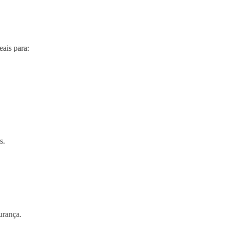
ais para:
s.
urança.