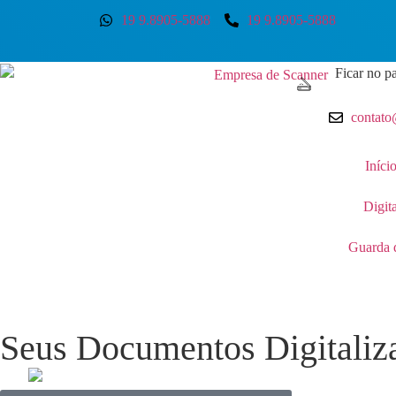
19 9.8905-5888
19 9.8905-5888
Ficar no pa
contato
Iníci
Digit
Guarda 
Seus Documentos Digitaliz