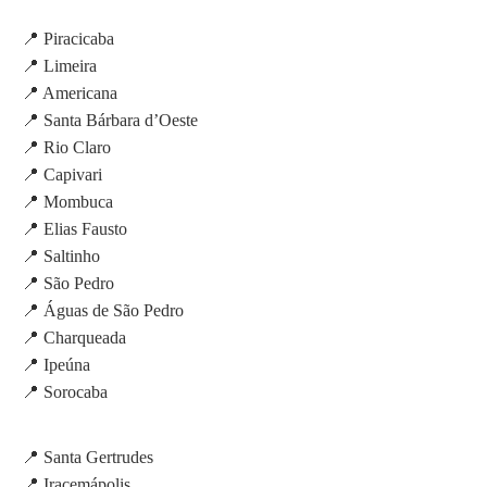
📍 Piracicaba
📍 Limeira
📍 Americana
📍 Santa Bárbara d’Oeste
📍 Rio Claro
📍 Capivari
📍 Mombuca
📍 Elias Fausto
📍 Saltinho
📍 São Pedro
📍 Águas de São Pedro
📍 Charqueada
📍 Ipeúna
📍 Sorocaba
📍 Santa Gertrudes
📍 Iracemápolis