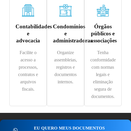
Contabilidades
Condomínios
Órgãos
e
e
públicos e
advocacia
administradoras
associações
Facilite o
Organize
Tenha
acesso a
assembleias,
conformidade
processos,
registros e
com normas
contratos e
documentos
legais e
arquivos
internos.
eliminação
fiscais.
segura de
documentos.
EU QUERO MEUS DOCUMENTOS