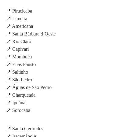
📍 Piracicaba
📍 Limeira
📍 Americana
📍 Santa Bárbara d’Oeste
📍 Rio Claro
📍 Capivari
📍 Mombuca
📍 Elias Fausto
📍 Saltinho
📍 São Pedro
📍 Águas de São Pedro
📍 Charqueada
📍 Ipeúna
📍 Sorocaba
📍 Santa Gertrudes
📍 Iracemápolis