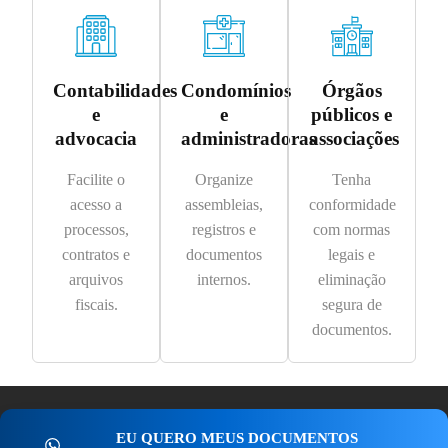
Contabilidades
Condomínios
Órgãos
e
e
públicos e
advocacia
administradoras
associações
Facilite o
Organize
Tenha
acesso a
assembleias,
conformidade
processos,
registros e
com normas
contratos e
documentos
legais e
arquivos
internos.
eliminação
fiscais.
segura de
documentos.
EU QUERO MEUS DOCUMENTOS