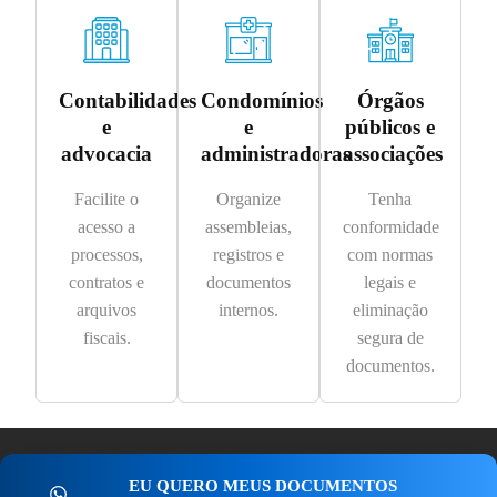
Contabilidades
Condomínios
Órgãos
e
e
públicos e
advocacia
administradoras
associações
Facilite o
Organize
Tenha
acesso a
assembleias,
conformidade
processos,
registros e
com normas
contratos e
documentos
legais e
arquivos
internos.
eliminação
fiscais.
segura de
documentos.
EU QUERO MEUS DOCUMENTOS