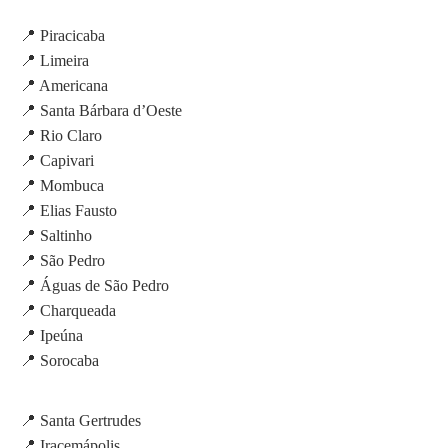
📍 Piracicaba
📍 Limeira
📍 Americana
📍 Santa Bárbara d’Oeste
📍 Rio Claro
📍 Capivari
📍 Mombuca
📍 Elias Fausto
📍 Saltinho
📍 São Pedro
📍 Águas de São Pedro
📍 Charqueada
📍 Ipeúna
📍 Sorocaba
📍 Santa Gertrudes
📍 Iracemápolis