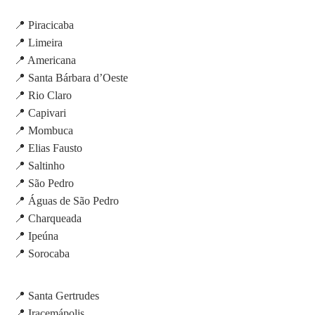
📍 Piracicaba
📍 Limeira
📍 Americana
📍 Santa Bárbara d’Oeste
📍 Rio Claro
📍 Capivari
📍 Mombuca
📍 Elias Fausto
📍 Saltinho
📍 São Pedro
📍 Águas de São Pedro
📍 Charqueada
📍 Ipeúna
📍 Sorocaba
📍 Santa Gertrudes
📍 Iracemápolis