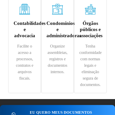
Contabilidades
Condomínios
Órgãos
e
e
públicos e
advocacia
administradoras
associações
Facilite o
Organize
Tenha
acesso a
assembleias,
conformidade
processos,
registros e
com normas
contratos e
documentos
legais e
arquivos
internos.
eliminação
fiscais.
segura de
documentos.
EU QUERO MEUS DOCUMENTOS