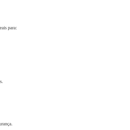
ais para:
s.
urança.