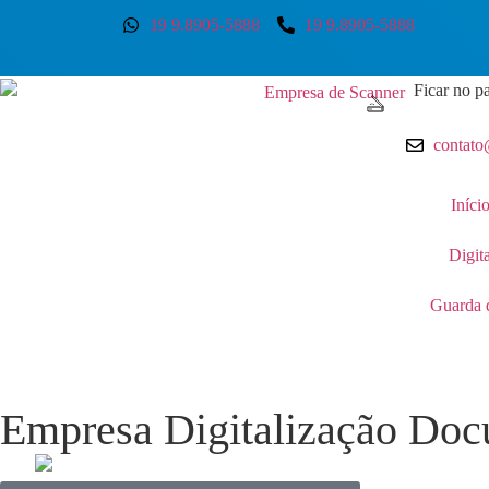
19 9.8905-5888
19 9.8905-5888
Ficar no pa
contato
Iníci
Digit
Guarda 
Empresa Digitalização Do