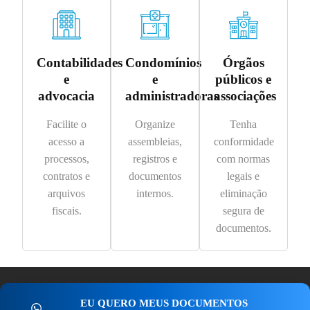
Contabilidades
Condomínios
Órgãos
e
e
públicos e
advocacia
administradoras
associações
Facilite o
Organize
Tenha
acesso a
assembleias,
conformidade
processos,
registros e
com normas
contratos e
documentos
legais e
arquivos
internos.
eliminação
fiscais.
segura de
documentos.
EU QUERO MEUS DOCUMENTOS