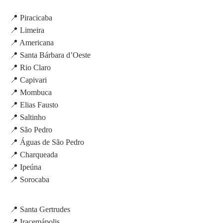
📍 Piracicaba
📍 Limeira
📍 Americana
📍 Santa Bárbara d’Oeste
📍 Rio Claro
📍 Capivari
📍 Mombuca
📍 Elias Fausto
📍 Saltinho
📍 São Pedro
📍 Águas de São Pedro
📍 Charqueada
📍 Ipeúna
📍 Sorocaba
📍 Santa Gertrudes
📍 Iracemápolis