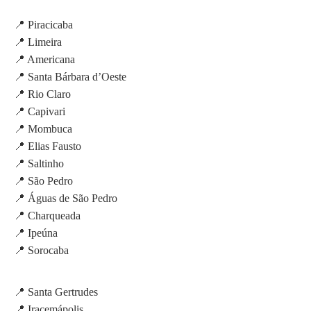
📍 Piracicaba
📍 Limeira
📍 Americana
📍 Santa Bárbara d’Oeste
📍 Rio Claro
📍 Capivari
📍 Mombuca
📍 Elias Fausto
📍 Saltinho
📍 São Pedro
📍 Águas de São Pedro
📍 Charqueada
📍 Ipeúna
📍 Sorocaba
📍 Santa Gertrudes
📍 Iracemápolis