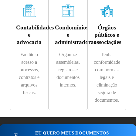
Contabilidades
Condomínios
Órgãos
e
e
públicos e
advocacia
administradoras
associações
Facilite o
Organize
Tenha
acesso a
assembleias,
conformidade
processos,
registros e
com normas
contratos e
documentos
legais e
arquivos
internos.
eliminação
fiscais.
segura de
documentos.
EU QUERO MEUS DOCUMENTOS