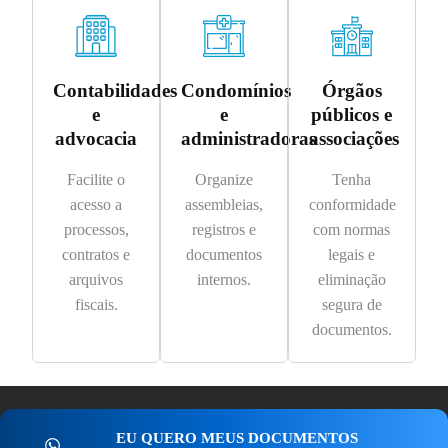
Contabilidades
Condomínios
Órgãos
e
e
públicos e
advocacia
administradoras
associações
Facilite o
Organize
Tenha
acesso a
assembleias,
conformidade
processos,
registros e
com normas
contratos e
documentos
legais e
arquivos
internos.
eliminação
fiscais.
segura de
documentos.
EU QUERO MEUS DOCUMENTOS