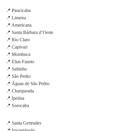
📍 Piracicaba
📍 Limeira
📍 Americana
📍 Santa Bárbara d’Oeste
📍 Rio Claro
📍 Capivari
📍 Mombuca
📍 Elias Fausto
📍 Saltinho
📍 São Pedro
📍 Águas de São Pedro
📍 Charqueada
📍 Ipeúna
📍 Sorocaba
📍 Santa Gertrudes
📍 Iracemápolis