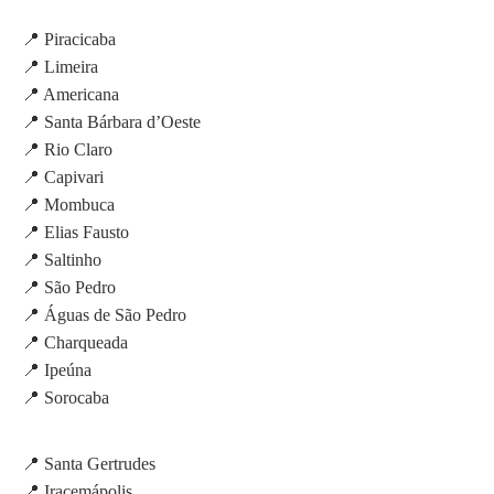
📍 Piracicaba
📍 Limeira
📍 Americana
📍 Santa Bárbara d’Oeste
📍 Rio Claro
📍 Capivari
📍 Mombuca
📍 Elias Fausto
📍 Saltinho
📍 São Pedro
📍 Águas de São Pedro
📍 Charqueada
📍 Ipeúna
📍 Sorocaba
📍 Santa Gertrudes
📍 Iracemápolis