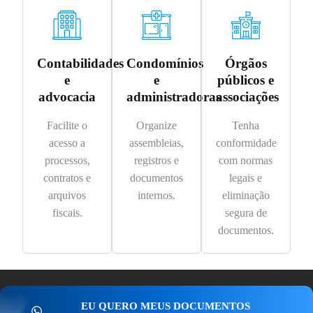
Contabilidades
Condomínios
Órgãos
e
e
públicos e
advocacia
administradoras
associações
Facilite o
Organize
Tenha
acesso a
assembleias,
conformidade
processos,
registros e
com normas
contratos e
documentos
legais e
arquivos
internos.
eliminação
fiscais.
segura de
documentos.
EU QUERO MEUS DOCUMENTOS