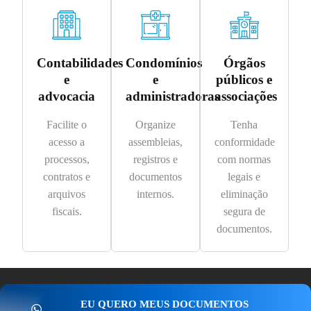
Contabilidades
Condomínios
Órgãos
e
e
públicos e
advocacia
administradoras
associações
Facilite o
Organize
Tenha
acesso a
assembleias,
conformidade
processos,
registros e
com normas
contratos e
documentos
legais e
arquivos
internos.
eliminação
fiscais.
segura de
documentos.
EU QUERO MEUS DOCUMENTOS