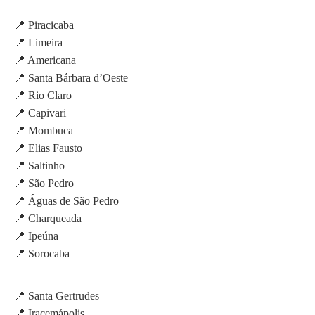
📍 Piracicaba
📍 Limeira
📍 Americana
📍 Santa Bárbara d’Oeste
📍 Rio Claro
📍 Capivari
📍 Mombuca
📍 Elias Fausto
📍 Saltinho
📍 São Pedro
📍 Águas de São Pedro
📍 Charqueada
📍 Ipeúna
📍 Sorocaba
📍 Santa Gertrudes
📍 Iracemápolis