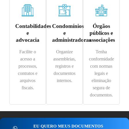
Contabilidades
Condomínios
Órgãos
e
e
públicos e
advocacia
administradoras
associações
Facilite o
Organize
Tenha
acesso a
assembleias,
conformidade
processos,
registros e
com normas
contratos e
documentos
legais e
arquivos
internos.
eliminação
fiscais.
segura de
documentos.
EU QUERO MEUS DOCUMENTOS