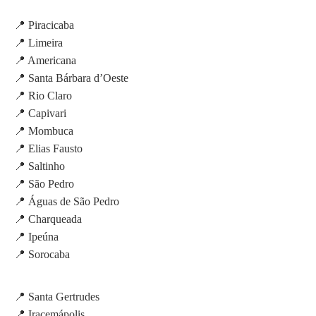
📍 Piracicaba
📍 Limeira
📍 Americana
📍 Santa Bárbara d’Oeste
📍 Rio Claro
📍 Capivari
📍 Mombuca
📍 Elias Fausto
📍 Saltinho
📍 São Pedro
📍 Águas de São Pedro
📍 Charqueada
📍 Ipeúna
📍 Sorocaba
📍 Santa Gertrudes
📍 Iracemápolis