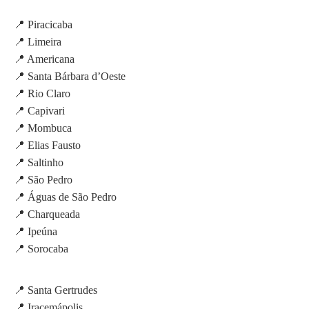
📍 Piracicaba
📍 Limeira
📍 Americana
📍 Santa Bárbara d’Oeste
📍 Rio Claro
📍 Capivari
📍 Mombuca
📍 Elias Fausto
📍 Saltinho
📍 São Pedro
📍 Águas de São Pedro
📍 Charqueada
📍 Ipeúna
📍 Sorocaba
📍 Santa Gertrudes
📍 Iracemápolis