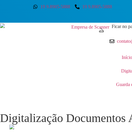
19 9.8905-5888
19 9.8905-5888
Ficar no pa
contato
Iníci
Digit
Guarda 
Digitalização Documentos 