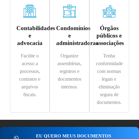
Contabilidades
Condomínios
Órgãos
e
e
públicos e
advocacia
administradoras
associações
Facilite o
Organize
Tenha
acesso a
assembleias,
conformidade
processos,
registros e
com normas
contratos e
documentos
legais e
arquivos
internos.
eliminação
fiscais.
segura de
documentos.
EU QUERO MEUS DOCUMENTOS