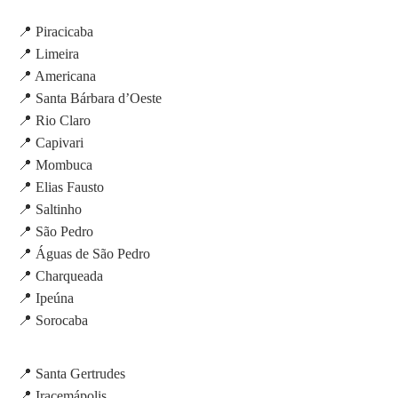
📍 Piracicaba
📍 Limeira
📍 Americana
📍 Santa Bárbara d’Oeste
📍 Rio Claro
📍 Capivari
📍 Mombuca
📍 Elias Fausto
📍 Saltinho
📍 São Pedro
📍 Águas de São Pedro
📍 Charqueada
📍 Ipeúna
📍 Sorocaba
📍 Santa Gertrudes
📍 Iracemápolis