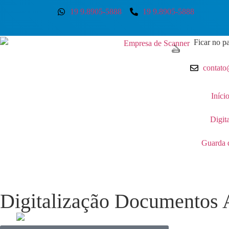
19 9.8905-5888
19 9.8905-5888
Ficar no pa
contato
Iníci
Digit
Guarda 
Digitalização Documentos