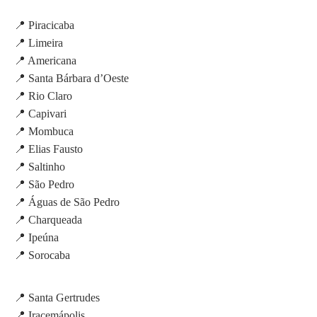
📍 Piracicaba
📍 Limeira
📍 Americana
📍 Santa Bárbara d’Oeste
📍 Rio Claro
📍 Capivari
📍 Mombuca
📍 Elias Fausto
📍 Saltinho
📍 São Pedro
📍 Águas de São Pedro
📍 Charqueada
📍 Ipeúna
📍 Sorocaba
📍 Santa Gertrudes
📍 Iracemápolis