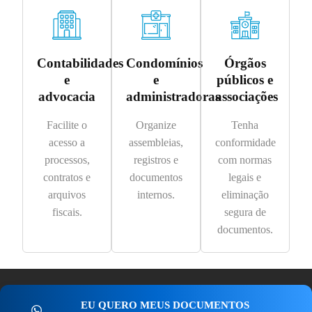
Contabilidades
Condomínios
Órgãos
e
e
públicos e
advocacia
administradoras
associações
Facilite o
Organize
Tenha
acesso a
assembleias,
conformidade
processos,
registros e
com normas
contratos e
documentos
legais e
arquivos
internos.
eliminação
fiscais.
segura de
documentos.
EU QUERO MEUS DOCUMENTOS