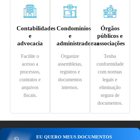
Contabilidades
Condomínios
Órgãos
e
e
públicos e
advocacia
administradoras
associações
Facilite o
Organize
Tenha
acesso a
assembleias,
conformidade
processos,
registros e
com normas
contratos e
documentos
legais e
arquivos
internos.
eliminação
fiscais.
segura de
documentos.
EU QUERO MEUS DOCUMENTOS