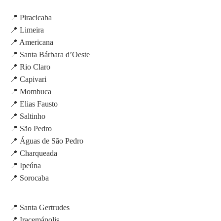
📍 Piracicaba
📍 Limeira
📍 Americana
📍 Santa Bárbara d’Oeste
📍 Rio Claro
📍 Capivari
📍 Mombuca
📍 Elias Fausto
📍 Saltinho
📍 São Pedro
📍 Águas de São Pedro
📍 Charqueada
📍 Ipeúna
📍 Sorocaba
📍 Santa Gertrudes
📍 Iracemápolis