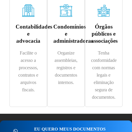
Contabilidades
Condomínios
Órgãos
e
e
públicos e
advocacia
administradoras
associações
Facilite o
Organize
Tenha
acesso a
assembleias,
conformidade
processos,
registros e
com normas
contratos e
documentos
legais e
arquivos
internos.
eliminação
fiscais.
segura de
documentos.
EU QUERO MEUS DOCUMENTOS