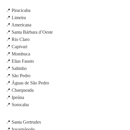
📍 Piracicaba
📍 Limeira
📍 Americana
📍 Santa Bárbara d’Oeste
📍 Rio Claro
📍 Capivari
📍 Mombuca
📍 Elias Fausto
📍 Saltinho
📍 São Pedro
📍 Águas de São Pedro
📍 Charqueada
📍 Ipeúna
📍 Sorocaba
📍 Santa Gertrudes
📍 Iracemápolis