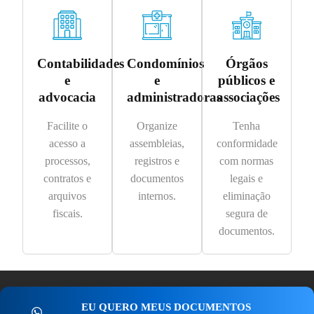
Contabilidades
Condomínios
Órgãos
e
e
públicos e
advocacia
administradoras
associações
Facilite o
Organize
Tenha
acesso a
assembleias,
conformidade
processos,
registros e
com normas
contratos e
documentos
legais e
arquivos
internos.
eliminação
fiscais.
segura de
documentos.
EU QUERO MEUS DOCUMENTOS