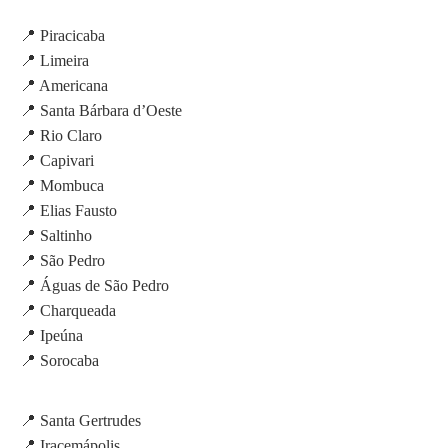
📍 Piracicaba
📍 Limeira
📍 Americana
📍 Santa Bárbara d’Oeste
📍 Rio Claro
📍 Capivari
📍 Mombuca
📍 Elias Fausto
📍 Saltinho
📍 São Pedro
📍 Águas de São Pedro
📍 Charqueada
📍 Ipeúna
📍 Sorocaba
📍 Santa Gertrudes
📍 Iracemápolis