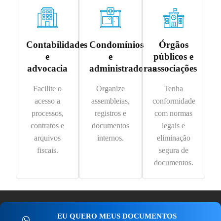
Contabilidades
Condomínios
Órgãos
e
e
públicos e
advocacia
administradoras
associações
Facilite o
Organize
Tenha
acesso a
assembleias,
conformidade
processos,
registros e
com normas
contratos e
documentos
legais e
arquivos
internos.
eliminação
fiscais.
segura de
documentos.
EU QUERO MEUS DOCUMENTOS