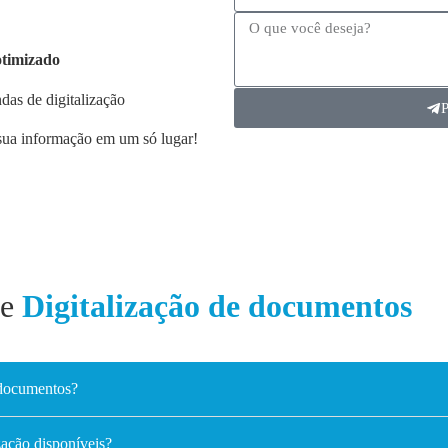
otimizado
as de digitalização
 sua informação em um só lugar!
re
Digitalização de documentos
 documentos?
ização disponíveis?