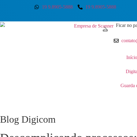
19 9.8905-5888
19 9.8905-5888
Ficar no pa
contato
Iníci
Digit
Guarda 
Blog Digicom