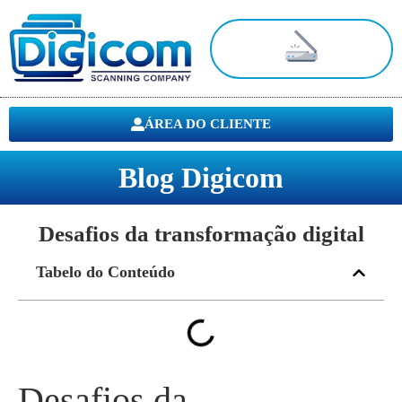
Digitalização de Documentos
ÁREA DO CLIENTE
Blog Digicom
Desafios da transformação digital
Tabelo do Conteúdo
Desafios da